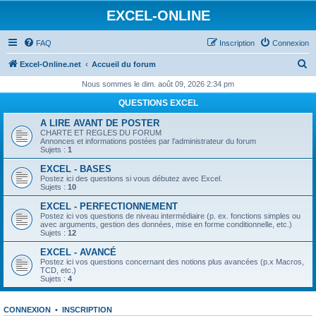
EXCEL-ONLINE
FAQ
Inscription
Connexion
R
Excel-Online.net
Accueil du forum
e
Nous sommes le dim. août 09, 2026 2:34 pm
c
QUESTIONS EXCEL
h
A LIRE AVANT DE POSTER
e
CHARTE ET REGLES DU FORUM
Annonces et informations postées par l'administrateur du forum
r
Sujets :
1
c
EXCEL - BASES
Postez ici des questions si vous débutez avec Excel.
h
Sujets :
10
e
EXCEL - PERFECTIONNEMENT
Postez ici vos questions de niveau intermédiaire (p. ex. fonctions simples ou
r
avec arguments, gestion des données, mise en forme conditionnelle, etc.)
Sujets :
12
EXCEL - AVANCÉ
Postez ici vos questions concernant des notions plus avancées (p.x Macros,
TCD, etc.)
Sujets :
4
CONNEXION
•
INSCRIPTION