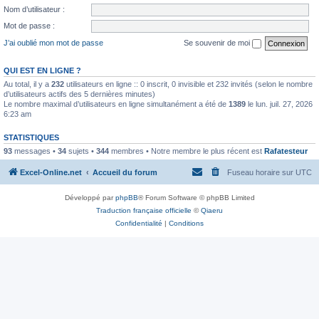
Nom d’utilisateur :
Mot de passe :
J’ai oublié mon mot de passe
Se souvenir de moi
QUI EST EN LIGNE ?
Au total, il y a
232
utilisateurs en ligne :: 0 inscrit, 0 invisible et 232 invités (selon le nombre
d’utilisateurs actifs des 5 dernières minutes)
Le nombre maximal d’utilisateurs en ligne simultanément a été de
1389
le lun. juil. 27, 2026
6:23 am
STATISTIQUES
93
messages •
34
sujets •
344
membres • Notre membre le plus récent est
Rafatesteur
Excel-Online.net
Accueil du forum
Fuseau horaire sur
UTC
Développé par
phpBB
® Forum Software © phpBB Limited
Traduction française officielle
©
Qiaeru
Confidentialité
|
Conditions