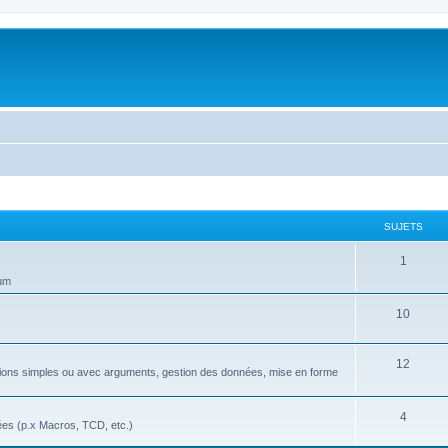
SUJETS
S
1
rum
u
j
S
10
e
u
S
12
t
j
nctions simples ou avec arguments, gestion des données, mise en forme
u
s
e
j
S
4
t
ées (p.x Macros, TCD, etc.)
e
u
s