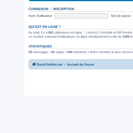
CONNEXION
•
INSCRIPTION
Nom d’utilisateur :
Mot de passe :
QUI EST EN LIGNE ?
Au total, il y a
661
utilisateurs en ligne :: 1 inscrit, 0 invisible et 660 invi
Le nombre maximal d’utilisateurs en ligne simultanément a été de
1389
le
STATISTIQUES
93
messages •
34
sujets •
344
membres • Notre membre le plus récent 
Excel-Online.net
Accueil du forum