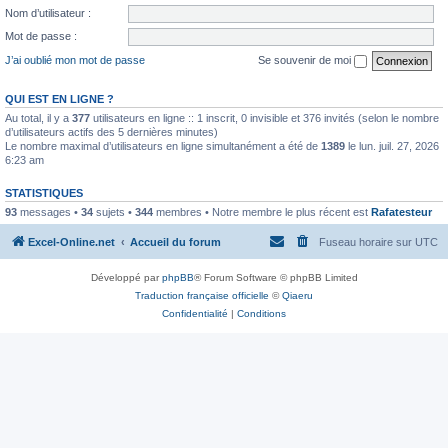
Nom d’utilisateur :
Mot de passe :
J’ai oublié mon mot de passe
Se souvenir de moi
QUI EST EN LIGNE ?
Au total, il y a
377
utilisateurs en ligne :: 1 inscrit, 0 invisible et 376 invités (selon le nombre
d’utilisateurs actifs des 5 dernières minutes)
Le nombre maximal d’utilisateurs en ligne simultanément a été de
1389
le lun. juil. 27, 2026
6:23 am
STATISTIQUES
93
messages •
34
sujets •
344
membres • Notre membre le plus récent est
Rafatesteur
Excel-Online.net
Accueil du forum
Fuseau horaire sur
UTC
Développé par
phpBB
® Forum Software © phpBB Limited
Traduction française officielle
©
Qiaeru
Confidentialité
|
Conditions