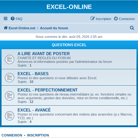
EXCEL-ONLINE
FAQ
Inscription
Connexion
R
Excel-Online.net
Accueil du forum
e
Nous sommes le dim. août 09, 2026 2:05 am
c
QUESTIONS EXCEL
h
A LIRE AVANT DE POSTER
e
CHARTE ET REGLES DU FORUM
Annonces et informations postées par l'administrateur du forum
r
Sujets :
1
c
EXCEL - BASES
Postez ici des questions si vous débutez avec Excel.
h
Sujets :
10
e
EXCEL - PERFECTIONNEMENT
Postez ici vos questions de niveau intermédiaire (p. ex. fonctions simples ou
r
avec arguments, gestion des données, mise en forme conditionnelle, etc.)
Sujets :
12
EXCEL - AVANCÉ
Postez ici vos questions concernant des notions plus avancées (p.x Macros,
TCD, etc.)
Sujets :
4
CONNEXION
•
INSCRIPTION