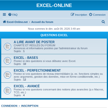
EXCEL-ONLINE
FAQ
Inscription
Connexion
R
Excel-Online.net
Accueil du forum
e
Nous sommes le dim. août 09, 2026 3:49 am
c
QUESTIONS EXCEL
h
A LIRE AVANT DE POSTER
e
CHARTE ET REGLES DU FORUM
Annonces et informations postées par l'administrateur du forum
r
Sujets :
1
c
EXCEL - BASES
Postez ici des questions si vous débutez avec Excel.
h
Sujets :
10
e
EXCEL - PERFECTIONNEMENT
Postez ici vos questions de niveau intermédiaire (p. ex. fonctions simples ou
r
avec arguments, gestion des données, mise en forme conditionnelle, etc.)
Sujets :
12
EXCEL - AVANCÉ
Postez ici vos questions concernant des notions plus avancées (p.x Macros,
TCD, etc.)
Sujets :
4
CONNEXION
•
INSCRIPTION