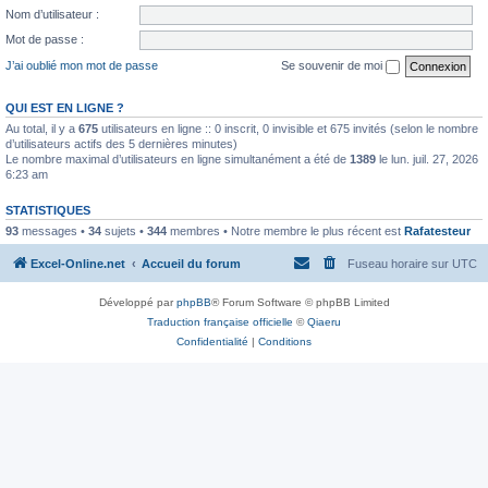
Nom d’utilisateur :
Mot de passe :
J’ai oublié mon mot de passe
Se souvenir de moi
QUI EST EN LIGNE ?
Au total, il y a
675
utilisateurs en ligne :: 0 inscrit, 0 invisible et 675 invités (selon le nombre
d’utilisateurs actifs des 5 dernières minutes)
Le nombre maximal d’utilisateurs en ligne simultanément a été de
1389
le lun. juil. 27, 2026
6:23 am
STATISTIQUES
93
messages •
34
sujets •
344
membres • Notre membre le plus récent est
Rafatesteur
Excel-Online.net
Accueil du forum
Fuseau horaire sur
UTC
Développé par
phpBB
® Forum Software © phpBB Limited
Traduction française officielle
©
Qiaeru
Confidentialité
|
Conditions