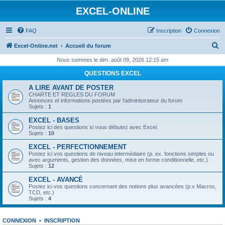
EXCEL-ONLINE
FAQ
Inscription
Connexion
R
Excel-Online.net
Accueil du forum
e
Nous sommes le dim. août 09, 2026 12:15 am
c
QUESTIONS EXCEL
h
A LIRE AVANT DE POSTER
e
CHARTE ET REGLES DU FORUM
Annonces et informations postées par l'administrateur du forum
r
Sujets :
1
c
EXCEL - BASES
Postez ici des questions si vous débutez avec Excel.
h
Sujets :
10
e
EXCEL - PERFECTIONNEMENT
Postez ici vos questions de niveau intermédiaire (p. ex. fonctions simples ou
r
avec arguments, gestion des données, mise en forme conditionnelle, etc.)
Sujets :
12
EXCEL - AVANCÉ
Postez ici vos questions concernant des notions plus avancées (p.x Macros,
TCD, etc.)
Sujets :
4
CONNEXION
•
INSCRIPTION