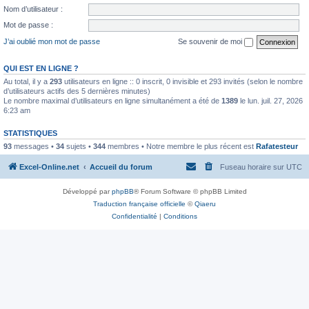
Nom d’utilisateur :
Mot de passe :
J’ai oublié mon mot de passe
Se souvenir de moi
QUI EST EN LIGNE ?
Au total, il y a
293
utilisateurs en ligne :: 0 inscrit, 0 invisible et 293 invités (selon le nombre
d’utilisateurs actifs des 5 dernières minutes)
Le nombre maximal d’utilisateurs en ligne simultanément a été de
1389
le lun. juil. 27, 2026
6:23 am
STATISTIQUES
93
messages •
34
sujets •
344
membres • Notre membre le plus récent est
Rafatesteur
Excel-Online.net
Accueil du forum
Fuseau horaire sur
UTC
Développé par
phpBB
® Forum Software © phpBB Limited
Traduction française officielle
©
Qiaeru
Confidentialité
|
Conditions