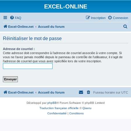
EXCEL-ONLINE
FAQ
Inscription
Connexion
R
Excel-Online.net
Accueil du forum
e
Réinitialiser le mot de passe
c
h
Adresse de courriel :
Cette adresse doit correspondre à l’adresse de courriel associée à votre compte. Si
e
vous ne l’avez jamais modifié depuis le panneau de contrôle de l’utilisateur, il s’agit de
l’adresse de courriel que vous avez spécifiée lors de votre inscription.
r
c
h
e
r
Excel-Online.net
Accueil du forum
Fuseau horaire sur
UTC
Développé par
phpBB
® Forum Software © phpBB Limited
Traduction française officielle
©
Qiaeru
Confidentialité
|
Conditions