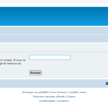
tre compte. Si vous ne
agit de l’adresse de
Développé par
phpBB
® Forum Software © phpBB Limited
Traduction française officielle
©
Qiaeru
Confidentialité
|
Conditions