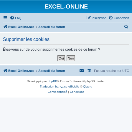
EXCEL-ONLINE
FAQ
Inscription
Connexion
R
Excel-Online.net
Accueil du forum
e
Supprimer les cookies
c
h
Êtes-vous sûr de vouloir supprimer les cookies de ce forum ?
e
r
c
Excel-Online.net
Accueil du forum
Fuseau horaire sur
UTC
h
Développé par
phpBB
® Forum Software © phpBB Limited
e
Traduction française officielle
©
Qiaeru
r
Confidentialité
|
Conditions