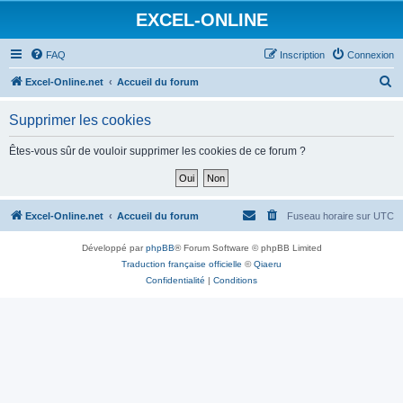
EXCEL-ONLINE
FAQ
Inscription
Connexion
R
Excel-Online.net
Accueil du forum
e
Supprimer les cookies
c
h
Êtes-vous sûr de vouloir supprimer les cookies de ce forum ?
e
r
c
Excel-Online.net
Accueil du forum
Fuseau horaire sur
UTC
h
Développé par
phpBB
® Forum Software © phpBB Limited
e
Traduction française officielle
©
Qiaeru
r
Confidentialité
|
Conditions