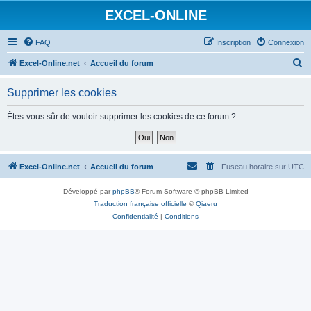
EXCEL-ONLINE
FAQ
Inscription
Connexion
R
Excel-Online.net
Accueil du forum
e
Supprimer les cookies
c
h
Êtes-vous sûr de vouloir supprimer les cookies de ce forum ?
e
r
c
Excel-Online.net
Accueil du forum
Fuseau horaire sur
UTC
h
Développé par
phpBB
® Forum Software © phpBB Limited
e
Traduction française officielle
©
Qiaeru
r
Confidentialité
|
Conditions