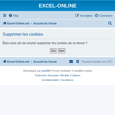
EXCEL-ONLINE
FAQ
Inscription
Connexion
R
Excel-Online.net
Accueil du forum
e
Supprimer les cookies
c
h
Êtes-vous sûr de vouloir supprimer les cookies de ce forum ?
e
r
c
Excel-Online.net
Accueil du forum
Fuseau horaire sur
UTC
h
Développé par
phpBB
® Forum Software © phpBB Limited
e
Traduction française officielle
©
Qiaeru
r
Confidentialité
|
Conditions