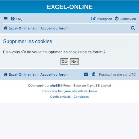
EXCEL-ONLINE
FAQ
Inscription
Connexion
R
Excel-Online.net
Accueil du forum
e
Supprimer les cookies
c
h
Êtes-vous sûr de vouloir supprimer les cookies de ce forum ?
e
r
c
Excel-Online.net
Accueil du forum
Fuseau horaire sur
UTC
h
Développé par
phpBB
® Forum Software © phpBB Limited
e
Traduction française officielle
©
Qiaeru
r
Confidentialité
|
Conditions