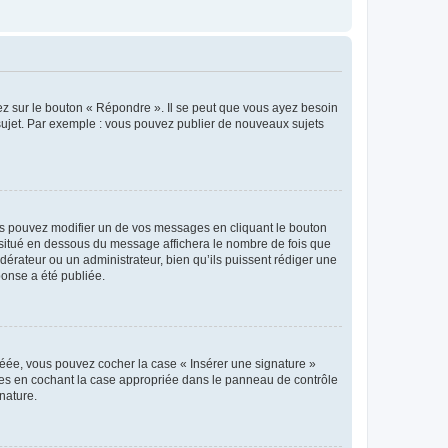
ez sur le bouton « Répondre ». Il se peut que vous ayez besoin
 sujet. Par exemple : vous pouvez publier de nouveaux sujets
s pouvez modifier un de vos messages en cliquant le bouton
e situé en dessous du message affichera le nombre de fois que
modérateur ou un administrateur, bien qu’ils puissent rédiger une
ponse a été publiée.
réée, vous pouvez cocher la case « Insérer une signature »
ages en cochant la case appropriée dans le panneau de contrôle
gnature.