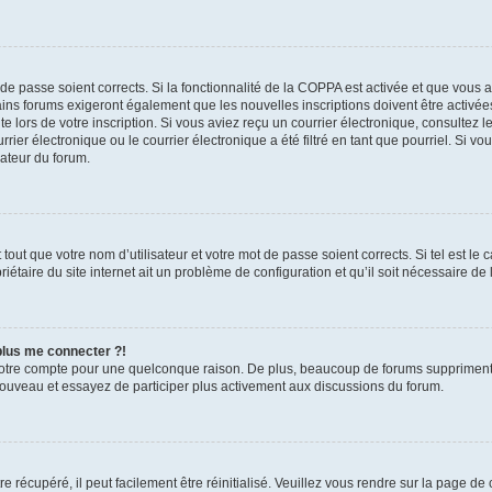
t de passe soient corrects. Si la fonctionnalité de la COPPA est activée et que vous 
ains forums exigeront également que les nouvelles inscriptions doivent être activée
te lors de votre inscription. Si vous aviez reçu un courrier électronique, consultez l
r électronique ou le courrier électronique a été filtré en tant que pourriel. Si vo
rateur du forum.
out que votre nom d’utilisateur et votre mot de passe soient corrects. Si tel est le
iétaire du site internet ait un problème de configuration et qu’il soit nécessaire de l
 plus me connecter ?!
votre compte pour une quelconque raison. De plus, beaucoup de forums suppriment pér
 nouveau et essayez de participer plus activement aux discussions du forum.
 récupéré, il peut facilement être réinitialisé. Veuillez vous rendre sur la page de