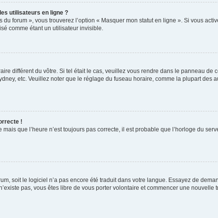
s utilisateurs en ligne ?
s du forum », vous trouverez l’option « Masquer mon statut en ligne ». Si vous activ
é comme étant un utilisateur invisible.
aire différent du vôtre. Si tel était le cas, veuillez vous rendre dans le panneau de co
ey, etc. Veuillez noter que le réglage du fuseau horaire, comme la plupart des autr
orrecte !
 mais que l’heure n’est toujours pas correcte, il est probable que l’horloge du serve
orum, soit le logiciel n’a pas encore été traduit dans votre langue. Essayez de deman
 n’existe pas, vous êtes libre de vous porter volontaire et commencer une nouvelle t