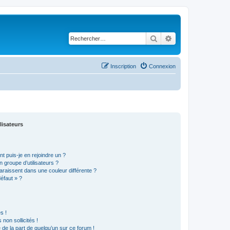
Rechercher
Recherche avancé
Inscription
Connexion
lisateurs
t puis-je en rejoindre un ?
 groupe d’utilisateurs ?
araissent dans une couleur différente ?
défaut » ?
s !
non sollicités !
e de la part de quelqu’un sur ce forum !