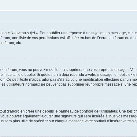
outon « Nouveau sujet ». Pour publier une réponse à un sujet ou un message, cliqu
 forum, une liste de vos permissions est affichée en bas de l’écran du forum ou du
ce forum, etc.
r du forum, vous ne pouvez modifier ou supprimer que vos propres messages. Vou
 initial ait été publié. Si quelqu’un a déjà répondu à votre message, un petit text
ion. Ce petit texte n’apparaîtra pas s’il s’agit d’une modification effectuée par un 
ue les utilisateurs normaux ne peuvent pas supprimer leur propre message si une ré
ut d’abord en créer une depuis le panneau de contrôle de l’utilisateur. Une fois c
ure. Vous pouvez également ajouter une signature qui sera insérée à tous vos mess
 vous sera plus utile de spécifier sur chaque message votre souhait d’insérer votre si