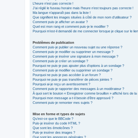
L’heure n’est pas correcte !
J’ai réglé le fuseau horaire mais l’heure n’est toujours pas correcte !
Ma langue n’apparaît pas dans la liste !
Que signifient les images situées à côté de mon nom d’utilisateur ?
Comment puis-je afficher un avatar ?
Quel est mon rang et comment puis-je le modifier ?
Pourquoi m’est-il demandé de me connecter lorsque je clique sur le lien 
Problèmes de publication
Comment puis-je publier un nouveau sujet ou une réponse ?
Comment puis-je modifier ou supprimer un message ?
Comment puis-je insérer une signature à mon message ?
Comment puis-je créer un sondage ?
Pourquoi ne puis-je pas ajouter plus d’options à un sondage ?
Comment puis-je modifier ou supprimer un sondage ?
Pourquoi ne puis-je pas accéder à un forum ?
Pourquoi ne puis-je pas transférer de pièces jointes ?
Pourquoi ai-je reçu un avertissement ?
Comment puis-je rapporter des messages à un modérateur ?
À quoi sert le bouton « Enregistrer comme brouillon » affiché lors de la 
Pourquoi mon message a-t-il besoin d’être approuvé ?
Comment puis-je remonter mes sujets ?
Mise en forme et types de sujets
Qu’est-ce que le BBCode ?
Puis-je insérer du code HTML ?
Que sont les émoticônes ?
Puis-je insérer des images ?
Que sont les annonces générales ?