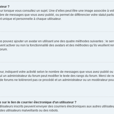
ateur ?
ur lorsque vous consultez un sujet. Une d’elles peut être une image associée à vo
mbre de messages que vous avez publié, ou permet de différencier votre statut parti
 unique et personnelle à chaque utilisateur.
ous pouvez ajouter un avatar en utilisant une des quatre méthodes suivantes : le serv
ent activer ou non la fonctionnalité des avatars et des méthodes qu’ils veuillent ren
forum.
ur, indiquent votre activité selon le nombre de messages que vous avez publié ou id
eul un administrateur du forum peut modifier le texte des rangs du forum. Merci de 
de forums ne toléreront pas ce procédé et un administrateur ou un modérateur pou
ur le lien de courrier électronique d’un utilisateur ?
s utilisateurs inscrits peuvent envoyer des courriers électroniques aux autres utili
es utilisateurs malveillants ou des robots.