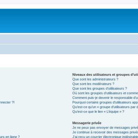
Niveaux des utilisateurs et groupes d’uti
Que sont les administrateurs ?
Que sont les modérateurs ?
Que sont les groupes d’utilisateurs ?
Où sont les groupes d’utilisateurs et commen
Comment puis-je devenir le responsable d’un
nnecter ?!
Pourquoi certains groupes d’utilisateurs app
Qu’est-ce qu’un « groupe d’utilisateurs par 
Qu’est-ce que le lien « L’équipe » ?
Messagerie privée
Je ne peux pas envoyer de messages privé
Je continue à recevoir des messages privés 
urs en ligne ?
J’ai reçu un courrier électronique indésirabl