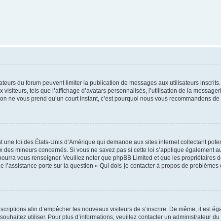
trateurs du forum peuvent limiter la publication de messages aux utilisateurs inscri
visiteurs, tels que l’affichage d’avatars personnalisés, l’utilisation de la messager
ription ne vous prend qu’un court instant, c’est pourquoi nous vous recommandons de l
t une loi des États-Unis d’Amérique qui demande aux sites internet collectant pot
 des mineurs concernés. Si vous ne savez pas si cette loi s’applique également au
 pourra vous renseigner. Veuillez noter que phpBB Limited et que les propriétaires
ue l’assistance porte sur la question « Qui dois-je contacter à propos de problèmes 
inscriptions afin d’empêcher les nouveaux visiteurs de s’inscrire. De même, il est é
s souhaitez utiliser. Pour plus d’informations, veuillez contacter un administrateur du