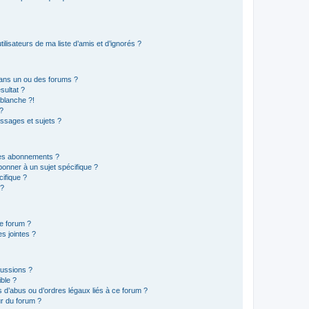
lisateurs de ma liste d’amis et d’ignorés ?
ans un ou des forums ?
sultat ?
blanche ?!
?
ssages et sujets ?
t les abonnements ?
onner à un sujet spécifique ?
ifique ?
 ?
ce forum ?
s jointes ?
cussions ?
ible ?
 d’abus ou d’ordres légaux liés à ce forum ?
r du forum ?