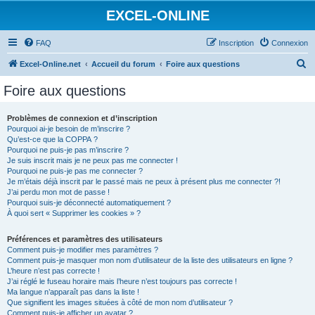
EXCEL-ONLINE
FAQ
Inscription
Connexion
R
Excel-Online.net
Accueil du forum
Foire aux questions
e
Foire aux questions
c
h
Problèmes de connexion et d’inscription
Pourquoi ai-je besoin de m’inscrire ?
e
Qu’est-ce que la COPPA ?
r
Pourquoi ne puis-je pas m’inscrire ?
Je suis inscrit mais je ne peux pas me connecter !
c
Pourquoi ne puis-je pas me connecter ?
Je m’étais déjà inscrit par le passé mais ne peux à présent plus me connecter ?!
h
J’ai perdu mon mot de passe !
e
Pourquoi suis-je déconnecté automatiquement ?
À quoi sert « Supprimer les cookies » ?
r
Préférences et paramètres des utilisateurs
Comment puis-je modifier mes paramètres ?
Comment puis-je masquer mon nom d’utilisateur de la liste des utilisateurs en ligne ?
L’heure n’est pas correcte !
J’ai réglé le fuseau horaire mais l’heure n’est toujours pas correcte !
Ma langue n’apparaît pas dans la liste !
Que signifient les images situées à côté de mon nom d’utilisateur ?
Comment puis-je afficher un avatar ?