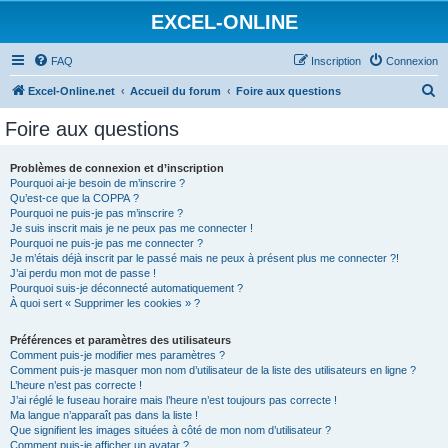
EXCEL-ONLINE
FAQ
Inscription
Connexion
R
Excel-Online.net
Accueil du forum
Foire aux questions
e
Foire aux questions
c
h
Problèmes de connexion et d’inscription
Pourquoi ai-je besoin de m’inscrire ?
e
Qu’est-ce que la COPPA ?
r
Pourquoi ne puis-je pas m’inscrire ?
Je suis inscrit mais je ne peux pas me connecter !
c
Pourquoi ne puis-je pas me connecter ?
Je m’étais déjà inscrit par le passé mais ne peux à présent plus me connecter ?!
h
J’ai perdu mon mot de passe !
e
Pourquoi suis-je déconnecté automatiquement ?
À quoi sert « Supprimer les cookies » ?
r
Préférences et paramètres des utilisateurs
Comment puis-je modifier mes paramètres ?
Comment puis-je masquer mon nom d’utilisateur de la liste des utilisateurs en ligne ?
L’heure n’est pas correcte !
J’ai réglé le fuseau horaire mais l’heure n’est toujours pas correcte !
Ma langue n’apparaît pas dans la liste !
Que signifient les images situées à côté de mon nom d’utilisateur ?
Comment puis-je afficher un avatar ?