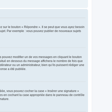
ez sur le bouton « Répondre ». Il se peut que vous ayez besoin
 sujet. Par exemple : vous pouvez publier de nouveaux sujets
s pouvez modifier un de vos messages en cliquant le bouton
e situé en dessous du message affichera le nombre de fois que
modérateur ou un administrateur, bien qu’ils puissent rédiger une
ponse a été publiée.
réée, vous pouvez cocher la case « Insérer une signature »
ages en cochant la case appropriée dans le panneau de contrôle
gnature.