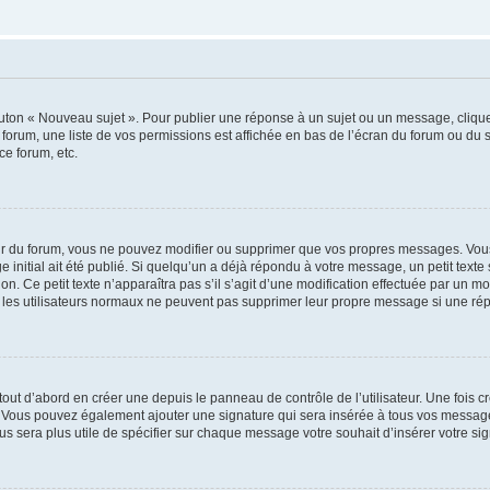
outon « Nouveau sujet ». Pour publier une réponse à un sujet ou un message, cliqu
 forum, une liste de vos permissions est affichée en bas de l’écran du forum ou du
ce forum, etc.
r du forum, vous ne pouvez modifier ou supprimer que vos propres messages. Vou
 initial ait été publié. Si quelqu’un a déjà répondu à votre message, un petit text
ion. Ce petit texte n’apparaîtra pas s’il s’agit d’une modification effectuée par un 
ue les utilisateurs normaux ne peuvent pas supprimer leur propre message si une ré
ut d’abord en créer une depuis le panneau de contrôle de l’utilisateur. Une fois c
ure. Vous pouvez également ajouter une signature qui sera insérée à tous vos mess
 vous sera plus utile de spécifier sur chaque message votre souhait d’insérer votre si