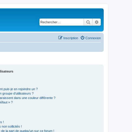
Rechercher
Recherche avancé
Inscription
Connexion
lisateurs
t puis-je en rejoindre un ?
 groupe d’utilisateurs ?
araissent dans une couleur différente ?
défaut » ?
s !
non sollicités !
e de la part de quelqu’un sur ce forum !