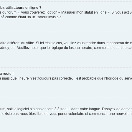
s utilisateurs en ligne ?
s du forum », vous trouverez l’option « Masquer mon statut en ligne ». Si vous activ
é comme étant un utilisateur invisible.
aire différent du vôtre. Si tel était le cas, veuillez vous rendre dans le panneau de co
ey, etc. Veuillez noter que le réglage du fuseau horaire, comme la plupart des autr
orrecte !
 mais que l’heure n’est toujours pas correcte, il est probable que l’horloge du serve
orum, soit le logiciel n’a pas encore été traduit dans votre langue. Essayez de deman
 n’existe pas, vous êtes libre de vous porter volontaire et commencer une nouvelle t