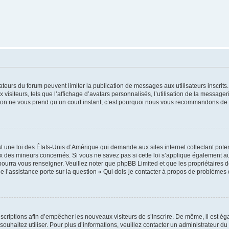
trateurs du forum peuvent limiter la publication de messages aux utilisateurs inscri
visiteurs, tels que l’affichage d’avatars personnalisés, l’utilisation de la messager
ription ne vous prend qu’un court instant, c’est pourquoi nous vous recommandons de l
t une loi des États-Unis d’Amérique qui demande aux sites internet collectant pot
 des mineurs concernés. Si vous ne savez pas si cette loi s’applique également au
 pourra vous renseigner. Veuillez noter que phpBB Limited et que les propriétaires
ue l’assistance porte sur la question « Qui dois-je contacter à propos de problèmes 
inscriptions afin d’empêcher les nouveaux visiteurs de s’inscrire. De même, il est é
s souhaitez utiliser. Pour plus d’informations, veuillez contacter un administrateur du