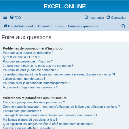
EXCEL-ONLINE
FAQ
Inscription
Connexion
R
Excel-Online.net
Accueil du forum
Foire aux questions
e
Foire aux questions
c
h
Problèmes de connexion et d’inscription
Pourquoi ai-je besoin de m’inscrire ?
e
Qu’est-ce que la COPPA ?
r
Pourquoi ne puis-je pas m’inscrire ?
Je suis inscrit mais je ne peux pas me connecter !
c
Pourquoi ne puis-je pas me connecter ?
Je m’étais déjà inscrit par le passé mais ne peux à présent plus me connecter ?!
h
J’ai perdu mon mot de passe !
e
Pourquoi suis-je déconnecté automatiquement ?
À quoi sert « Supprimer les cookies » ?
r
Préférences et paramètres des utilisateurs
Comment puis-je modifier mes paramètres ?
Comment puis-je masquer mon nom d’utilisateur de la liste des utilisateurs en ligne ?
L’heure n’est pas correcte !
J’ai réglé le fuseau horaire mais l’heure n’est toujours pas correcte !
Ma langue n’apparaît pas dans la liste !
Que signifient les images situées à côté de mon nom d’utilisateur ?
Comment puis-je afficher un avatar ?