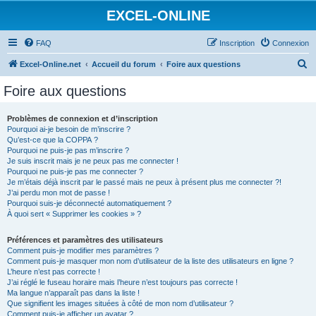
EXCEL-ONLINE
FAQ
Inscription
Connexion
R
Excel-Online.net
Accueil du forum
Foire aux questions
e
Foire aux questions
c
h
Problèmes de connexion et d’inscription
Pourquoi ai-je besoin de m’inscrire ?
e
Qu’est-ce que la COPPA ?
r
Pourquoi ne puis-je pas m’inscrire ?
Je suis inscrit mais je ne peux pas me connecter !
c
Pourquoi ne puis-je pas me connecter ?
Je m’étais déjà inscrit par le passé mais ne peux à présent plus me connecter ?!
h
J’ai perdu mon mot de passe !
e
Pourquoi suis-je déconnecté automatiquement ?
À quoi sert « Supprimer les cookies » ?
r
Préférences et paramètres des utilisateurs
Comment puis-je modifier mes paramètres ?
Comment puis-je masquer mon nom d’utilisateur de la liste des utilisateurs en ligne ?
L’heure n’est pas correcte !
J’ai réglé le fuseau horaire mais l’heure n’est toujours pas correcte !
Ma langue n’apparaît pas dans la liste !
Que signifient les images situées à côté de mon nom d’utilisateur ?
Comment puis-je afficher un avatar ?