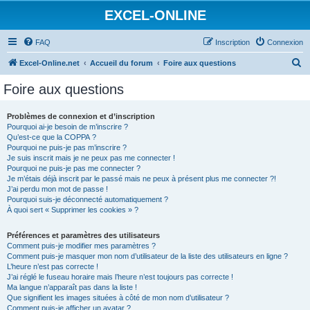
EXCEL-ONLINE
FAQ
Inscription
Connexion
R
Excel-Online.net
Accueil du forum
Foire aux questions
e
Foire aux questions
c
h
Problèmes de connexion et d’inscription
Pourquoi ai-je besoin de m’inscrire ?
e
Qu’est-ce que la COPPA ?
r
Pourquoi ne puis-je pas m’inscrire ?
Je suis inscrit mais je ne peux pas me connecter !
c
Pourquoi ne puis-je pas me connecter ?
Je m’étais déjà inscrit par le passé mais ne peux à présent plus me connecter ?!
h
J’ai perdu mon mot de passe !
e
Pourquoi suis-je déconnecté automatiquement ?
À quoi sert « Supprimer les cookies » ?
r
Préférences et paramètres des utilisateurs
Comment puis-je modifier mes paramètres ?
Comment puis-je masquer mon nom d’utilisateur de la liste des utilisateurs en ligne ?
L’heure n’est pas correcte !
J’ai réglé le fuseau horaire mais l’heure n’est toujours pas correcte !
Ma langue n’apparaît pas dans la liste !
Que signifient les images situées à côté de mon nom d’utilisateur ?
Comment puis-je afficher un avatar ?