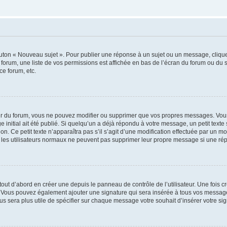
outon « Nouveau sujet ». Pour publier une réponse à un sujet ou un message, cliqu
 forum, une liste de vos permissions est affichée en bas de l’écran du forum ou du
ce forum, etc.
r du forum, vous ne pouvez modifier ou supprimer que vos propres messages. Vou
 initial ait été publié. Si quelqu’un a déjà répondu à votre message, un petit text
ion. Ce petit texte n’apparaîtra pas s’il s’agit d’une modification effectuée par un 
ue les utilisateurs normaux ne peuvent pas supprimer leur propre message si une ré
ut d’abord en créer une depuis le panneau de contrôle de l’utilisateur. Une fois c
ure. Vous pouvez également ajouter une signature qui sera insérée à tous vos mess
 vous sera plus utile de spécifier sur chaque message votre souhait d’insérer votre si