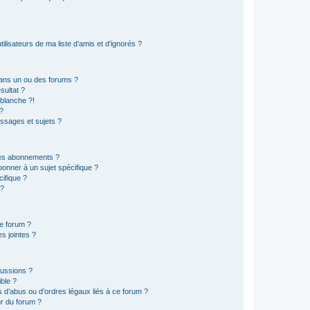
lisateurs de ma liste d’amis et d’ignorés ?
ans un ou des forums ?
sultat ?
blanche ?!
?
ssages et sujets ?
t les abonnements ?
onner à un sujet spécifique ?
ifique ?
 ?
ce forum ?
s jointes ?
cussions ?
ible ?
 d’abus ou d’ordres légaux liés à ce forum ?
r du forum ?