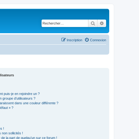
Rechercher
Recherche avancé
Inscription
Connexion
lisateurs
t puis-je en rejoindre un ?
 groupe d’utilisateurs ?
araissent dans une couleur différente ?
défaut » ?
s !
non sollicités !
e de la part de quelqu’un sur ce forum !