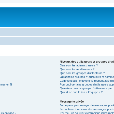
Niveaux des utilisateurs et groupes d’uti
Que sont les administrateurs ?
Que sont les modérateurs ?
Que sont les groupes d’utilisateurs ?
Où sont les groupes d’utilisateurs et commen
Comment puis-je devenir le responsable d’un
nnecter ?!
Pourquoi certains groupes d’utilisateurs app
Qu’est-ce qu’un « groupe d’utilisateurs par 
Qu’est-ce que le lien « L’équipe » ?
Messagerie privée
Je ne peux pas envoyer de messages privé
Je continue à recevoir des messages privés 
urs en ligne ?
J’ai reçu un courrier électronique indésirabl