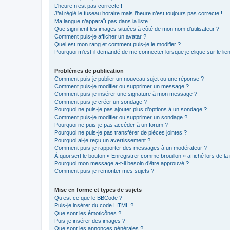
L’heure n’est pas correcte !
J’ai réglé le fuseau horaire mais l’heure n’est toujours pas correcte !
Ma langue n’apparaît pas dans la liste !
Que signifient les images situées à côté de mon nom d’utilisateur ?
Comment puis-je afficher un avatar ?
Quel est mon rang et comment puis-je le modifier ?
Pourquoi m’est-il demandé de me connecter lorsque je clique sur le lien 
Problèmes de publication
Comment puis-je publier un nouveau sujet ou une réponse ?
Comment puis-je modifier ou supprimer un message ?
Comment puis-je insérer une signature à mon message ?
Comment puis-je créer un sondage ?
Pourquoi ne puis-je pas ajouter plus d’options à un sondage ?
Comment puis-je modifier ou supprimer un sondage ?
Pourquoi ne puis-je pas accéder à un forum ?
Pourquoi ne puis-je pas transférer de pièces jointes ?
Pourquoi ai-je reçu un avertissement ?
Comment puis-je rapporter des messages à un modérateur ?
À quoi sert le bouton « Enregistrer comme brouillon » affiché lors de la 
Pourquoi mon message a-t-il besoin d’être approuvé ?
Comment puis-je remonter mes sujets ?
Mise en forme et types de sujets
Qu’est-ce que le BBCode ?
Puis-je insérer du code HTML ?
Que sont les émoticônes ?
Puis-je insérer des images ?
Que sont les annonces générales ?