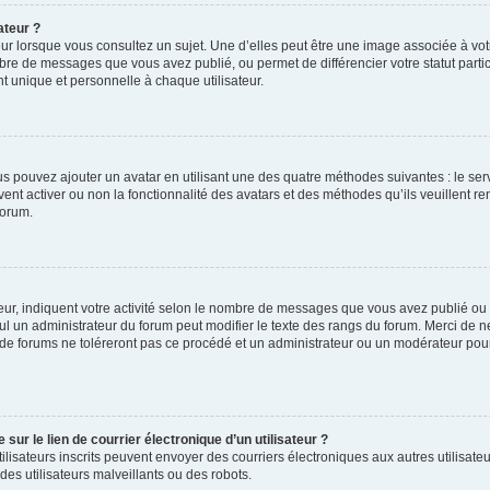
ateur ?
ur lorsque vous consultez un sujet. Une d’elles peut être une image associée à vo
mbre de messages que vous avez publié, ou permet de différencier votre statut parti
 unique et personnelle à chaque utilisateur.
ous pouvez ajouter un avatar en utilisant une des quatre méthodes suivantes : le serv
ent activer ou non la fonctionnalité des avatars et des méthodes qu’ils veuillent ren
forum.
ur, indiquent votre activité selon le nombre de messages que vous avez publié ou id
eul un administrateur du forum peut modifier le texte des rangs du forum. Merci de 
de forums ne toléreront pas ce procédé et un administrateur ou un modérateur pou
ur le lien de courrier électronique d’un utilisateur ?
s utilisateurs inscrits peuvent envoyer des courriers électroniques aux autres utili
es utilisateurs malveillants ou des robots.