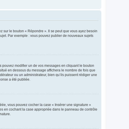
ez sur le bouton « Répondre ». Il se peut que vous ayez besoin
 sujet. Par exemple : vous pouvez publier de nouveaux sujets
s pouvez modifier un de vos messages en cliquant le bouton
e situé en dessous du message affichera le nombre de fois que
modérateur ou un administrateur, bien qu’ils puissent rédiger une
ponse a été publiée.
réée, vous pouvez cocher la case « Insérer une signature »
ages en cochant la case appropriée dans le panneau de contrôle
gnature.