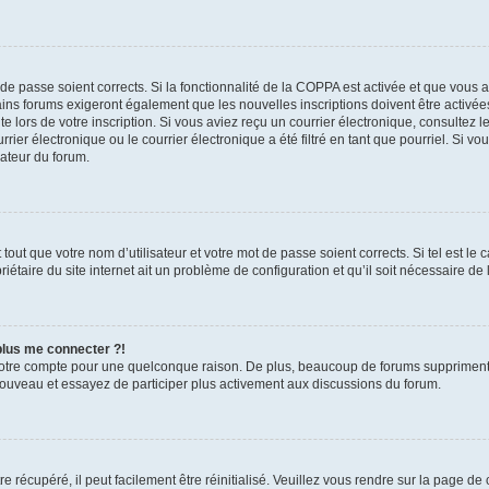
t de passe soient corrects. Si la fonctionnalité de la COPPA est activée et que vous 
ains forums exigeront également que les nouvelles inscriptions doivent être activée
te lors de votre inscription. Si vous aviez reçu un courrier électronique, consultez l
r électronique ou le courrier électronique a été filtré en tant que pourriel. Si vo
rateur du forum.
out que votre nom d’utilisateur et votre mot de passe soient corrects. Si tel est le
iétaire du site internet ait un problème de configuration et qu’il soit nécessaire de l
 plus me connecter ?!
votre compte pour une quelconque raison. De plus, beaucoup de forums suppriment pér
 nouveau et essayez de participer plus activement aux discussions du forum.
 récupéré, il peut facilement être réinitialisé. Veuillez vous rendre sur la page de