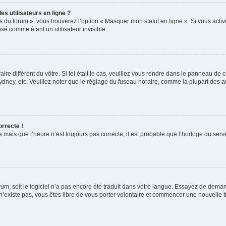
s utilisateurs en ligne ?
s du forum », vous trouverez l’option « Masquer mon statut en ligne ». Si vous activ
é comme étant un utilisateur invisible.
aire différent du vôtre. Si tel était le cas, veuillez vous rendre dans le panneau de co
ey, etc. Veuillez noter que le réglage du fuseau horaire, comme la plupart des autr
orrecte !
 mais que l’heure n’est toujours pas correcte, il est probable que l’horloge du serve
orum, soit le logiciel n’a pas encore été traduit dans votre langue. Essayez de deman
 n’existe pas, vous êtes libre de vous porter volontaire et commencer une nouvelle t