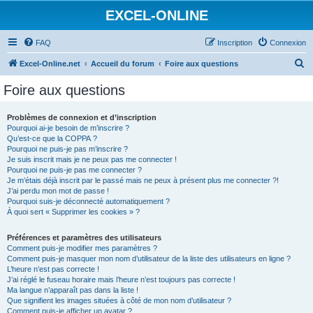
EXCEL-ONLINE
FAQ
Inscription
Connexion
R
Excel-Online.net
Accueil du forum
Foire aux questions
e
Foire aux questions
c
h
Problèmes de connexion et d’inscription
Pourquoi ai-je besoin de m’inscrire ?
e
Qu’est-ce que la COPPA ?
r
Pourquoi ne puis-je pas m’inscrire ?
Je suis inscrit mais je ne peux pas me connecter !
c
Pourquoi ne puis-je pas me connecter ?
Je m’étais déjà inscrit par le passé mais ne peux à présent plus me connecter ?!
h
J’ai perdu mon mot de passe !
e
Pourquoi suis-je déconnecté automatiquement ?
À quoi sert « Supprimer les cookies » ?
r
Préférences et paramètres des utilisateurs
Comment puis-je modifier mes paramètres ?
Comment puis-je masquer mon nom d’utilisateur de la liste des utilisateurs en ligne ?
L’heure n’est pas correcte !
J’ai réglé le fuseau horaire mais l’heure n’est toujours pas correcte !
Ma langue n’apparaît pas dans la liste !
Que signifient les images situées à côté de mon nom d’utilisateur ?
Comment puis-je afficher un avatar ?