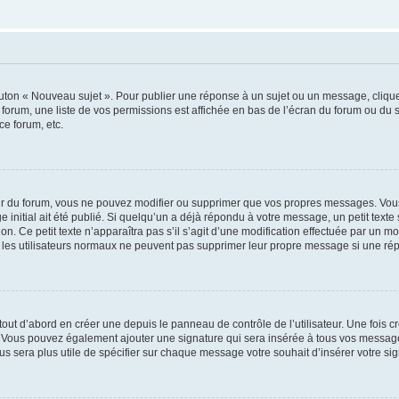
outon « Nouveau sujet ». Pour publier une réponse à un sujet ou un message, cliqu
 forum, une liste de vos permissions est affichée en bas de l’écran du forum ou du
ce forum, etc.
r du forum, vous ne pouvez modifier ou supprimer que vos propres messages. Vou
 initial ait été publié. Si quelqu’un a déjà répondu à votre message, un petit text
ion. Ce petit texte n’apparaîtra pas s’il s’agit d’une modification effectuée par un 
ue les utilisateurs normaux ne peuvent pas supprimer leur propre message si une ré
ut d’abord en créer une depuis le panneau de contrôle de l’utilisateur. Une fois c
ure. Vous pouvez également ajouter une signature qui sera insérée à tous vos mess
 vous sera plus utile de spécifier sur chaque message votre souhait d’insérer votre si