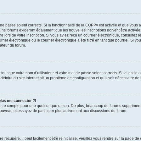
t de passe soient corrects. Si la fonctionnalité de la COPPA est activée et que vous 
ains forums exigeront également que les nouvelles inscriptions doivent être activée
te lors de votre inscription. Si vous aviez reçu un courrier électronique, consultez l
r électronique ou le courrier électronique a été filtré en tant que pourriel. Si vo
rateur du forum.
out que votre nom d’utilisateur et votre mot de passe soient corrects. Si tel est le
iétaire du site internet ait un problème de configuration et qu’il soit nécessaire de l
 plus me connecter ?!
votre compte pour une quelconque raison. De plus, beaucoup de forums suppriment pér
 nouveau et essayez de participer plus activement aux discussions du forum.
 récupéré, il peut facilement être réinitialisé. Veuillez vous rendre sur la page de