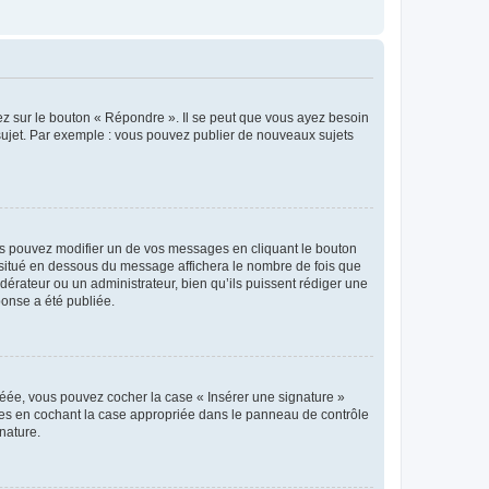
ez sur le bouton « Répondre ». Il se peut que vous ayez besoin
 sujet. Par exemple : vous pouvez publier de nouveaux sujets
s pouvez modifier un de vos messages en cliquant le bouton
e situé en dessous du message affichera le nombre de fois que
modérateur ou un administrateur, bien qu’ils puissent rédiger une
ponse a été publiée.
réée, vous pouvez cocher la case « Insérer une signature »
ages en cochant la case appropriée dans le panneau de contrôle
gnature.