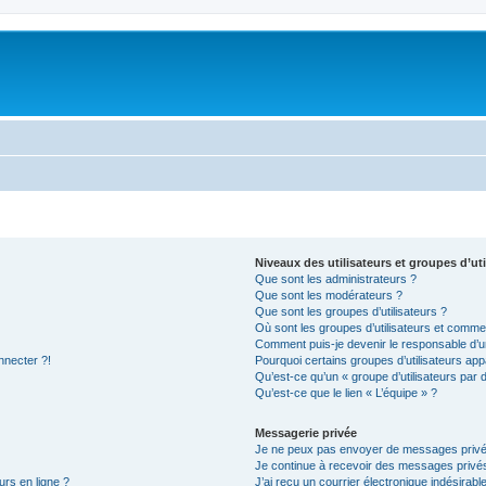
Niveaux des utilisateurs et groupes d’uti
Que sont les administrateurs ?
Que sont les modérateurs ?
Que sont les groupes d’utilisateurs ?
Où sont les groupes d’utilisateurs et commen
Comment puis-je devenir le responsable d’un
nnecter ?!
Pourquoi certains groupes d’utilisateurs app
Qu’est-ce qu’un « groupe d’utilisateurs par 
Qu’est-ce que le lien « L’équipe » ?
Messagerie privée
Je ne peux pas envoyer de messages privé
Je continue à recevoir des messages privés 
urs en ligne ?
J’ai reçu un courrier électronique indésirabl