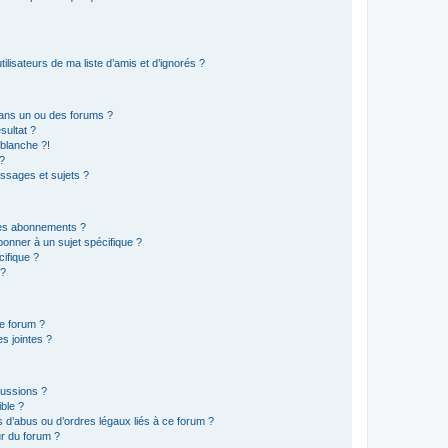
lisateurs de ma liste d’amis et d’ignorés ?
ans un ou des forums ?
sultat ?
blanche ?!
?
ssages et sujets ?
t les abonnements ?
onner à un sujet spécifique ?
ifique ?
 ?
ce forum ?
s jointes ?
cussions ?
ible ?
 d’abus ou d’ordres légaux liés à ce forum ?
r du forum ?