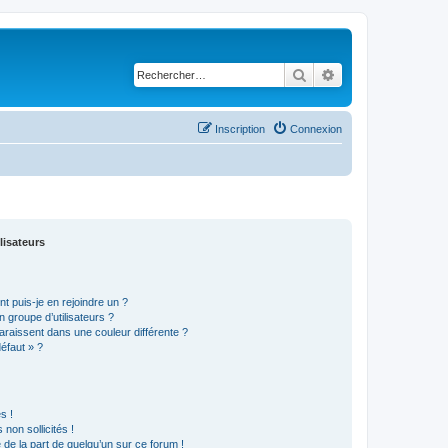
Rechercher
Recherche avancé
Inscription
Connexion
lisateurs
t puis-je en rejoindre un ?
 groupe d’utilisateurs ?
araissent dans une couleur différente ?
défaut » ?
s !
non sollicités !
e de la part de quelqu’un sur ce forum !