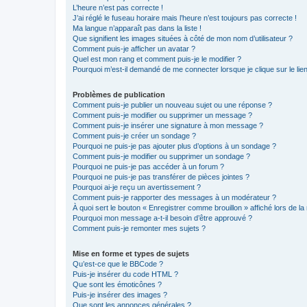
L’heure n’est pas correcte !
J’ai réglé le fuseau horaire mais l’heure n’est toujours pas correcte !
Ma langue n’apparaît pas dans la liste !
Que signifient les images situées à côté de mon nom d’utilisateur ?
Comment puis-je afficher un avatar ?
Quel est mon rang et comment puis-je le modifier ?
Pourquoi m’est-il demandé de me connecter lorsque je clique sur le lien 
Problèmes de publication
Comment puis-je publier un nouveau sujet ou une réponse ?
Comment puis-je modifier ou supprimer un message ?
Comment puis-je insérer une signature à mon message ?
Comment puis-je créer un sondage ?
Pourquoi ne puis-je pas ajouter plus d’options à un sondage ?
Comment puis-je modifier ou supprimer un sondage ?
Pourquoi ne puis-je pas accéder à un forum ?
Pourquoi ne puis-je pas transférer de pièces jointes ?
Pourquoi ai-je reçu un avertissement ?
Comment puis-je rapporter des messages à un modérateur ?
À quoi sert le bouton « Enregistrer comme brouillon » affiché lors de la 
Pourquoi mon message a-t-il besoin d’être approuvé ?
Comment puis-je remonter mes sujets ?
Mise en forme et types de sujets
Qu’est-ce que le BBCode ?
Puis-je insérer du code HTML ?
Que sont les émoticônes ?
Puis-je insérer des images ?
Que sont les annonces générales ?