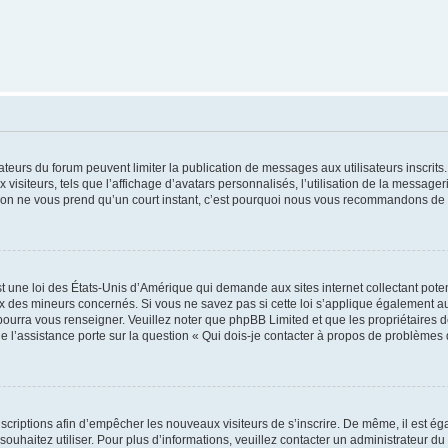
trateurs du forum peuvent limiter la publication de messages aux utilisateurs inscri
visiteurs, tels que l’affichage d’avatars personnalisés, l’utilisation de la messager
ription ne vous prend qu’un court instant, c’est pourquoi nous vous recommandons de l
t une loi des États-Unis d’Amérique qui demande aux sites internet collectant pot
 des mineurs concernés. Si vous ne savez pas si cette loi s’applique également au
 pourra vous renseigner. Veuillez noter que phpBB Limited et que les propriétaires
ue l’assistance porte sur la question « Qui dois-je contacter à propos de problèmes 
inscriptions afin d’empêcher les nouveaux visiteurs de s’inscrire. De même, il est é
s souhaitez utiliser. Pour plus d’informations, veuillez contacter un administrateur du