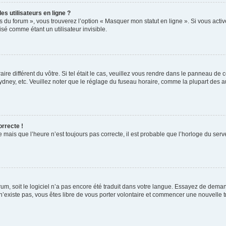
s utilisateurs en ligne ?
s du forum », vous trouverez l’option « Masquer mon statut en ligne ». Si vous activ
é comme étant un utilisateur invisible.
aire différent du vôtre. Si tel était le cas, veuillez vous rendre dans le panneau de co
ey, etc. Veuillez noter que le réglage du fuseau horaire, comme la plupart des autr
orrecte !
 mais que l’heure n’est toujours pas correcte, il est probable que l’horloge du serve
orum, soit le logiciel n’a pas encore été traduit dans votre langue. Essayez de deman
 n’existe pas, vous êtes libre de vous porter volontaire et commencer une nouvelle t