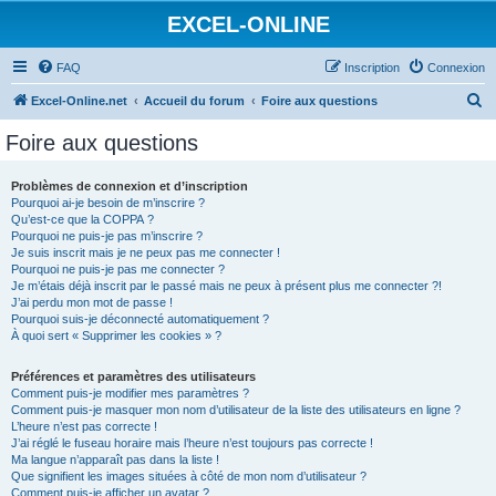
EXCEL-ONLINE
FAQ
Inscription
Connexion
R
Excel-Online.net
Accueil du forum
Foire aux questions
e
Foire aux questions
c
h
Problèmes de connexion et d’inscription
Pourquoi ai-je besoin de m’inscrire ?
e
Qu’est-ce que la COPPA ?
r
Pourquoi ne puis-je pas m’inscrire ?
Je suis inscrit mais je ne peux pas me connecter !
c
Pourquoi ne puis-je pas me connecter ?
Je m’étais déjà inscrit par le passé mais ne peux à présent plus me connecter ?!
h
J’ai perdu mon mot de passe !
e
Pourquoi suis-je déconnecté automatiquement ?
À quoi sert « Supprimer les cookies » ?
r
Préférences et paramètres des utilisateurs
Comment puis-je modifier mes paramètres ?
Comment puis-je masquer mon nom d’utilisateur de la liste des utilisateurs en ligne ?
L’heure n’est pas correcte !
J’ai réglé le fuseau horaire mais l’heure n’est toujours pas correcte !
Ma langue n’apparaît pas dans la liste !
Que signifient les images situées à côté de mon nom d’utilisateur ?
Comment puis-je afficher un avatar ?