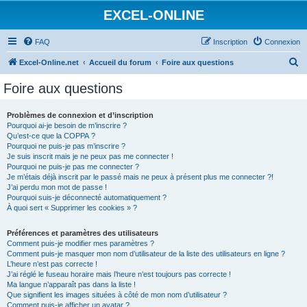
EXCEL-ONLINE
FAQ
Inscription
Connexion
R
Excel-Online.net
Accueil du forum
Foire aux questions
e
Foire aux questions
c
h
Problèmes de connexion et d’inscription
Pourquoi ai-je besoin de m’inscrire ?
e
Qu’est-ce que la COPPA ?
r
Pourquoi ne puis-je pas m’inscrire ?
Je suis inscrit mais je ne peux pas me connecter !
c
Pourquoi ne puis-je pas me connecter ?
Je m’étais déjà inscrit par le passé mais ne peux à présent plus me connecter ?!
h
J’ai perdu mon mot de passe !
e
Pourquoi suis-je déconnecté automatiquement ?
À quoi sert « Supprimer les cookies » ?
r
Préférences et paramètres des utilisateurs
Comment puis-je modifier mes paramètres ?
Comment puis-je masquer mon nom d’utilisateur de la liste des utilisateurs en ligne ?
L’heure n’est pas correcte !
J’ai réglé le fuseau horaire mais l’heure n’est toujours pas correcte !
Ma langue n’apparaît pas dans la liste !
Que signifient les images situées à côté de mon nom d’utilisateur ?
Comment puis-je afficher un avatar ?