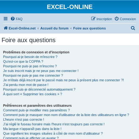
EXCEL-ONLINE
FAQ
Inscription
Connexion
R
Excel-Online.net
Accueil du forum
Foire aux questions
e
Foire aux questions
c
h
Problèmes de connexion et d’inscription
Pourquoi ai-je besoin de m’inscrire ?
e
Qu’est-ce que la COPPA ?
r
Pourquoi ne puis-je pas m’inscrire ?
Je suis inscrit mais je ne peux pas me connecter !
c
Pourquoi ne puis-je pas me connecter ?
Je m’étais déjà inscrit par le passé mais ne peux à présent plus me connecter ?!
h
J’ai perdu mon mot de passe !
e
Pourquoi suis-je déconnecté automatiquement ?
À quoi sert « Supprimer les cookies » ?
r
Préférences et paramètres des utilisateurs
Comment puis-je modifier mes paramètres ?
Comment puis-je masquer mon nom d’utilisateur de la liste des utilisateurs en ligne ?
L’heure n’est pas correcte !
J’ai réglé le fuseau horaire mais l’heure n’est toujours pas correcte !
Ma langue n’apparaît pas dans la liste !
Que signifient les images situées à côté de mon nom d’utilisateur ?
Comment puis-je afficher un avatar ?